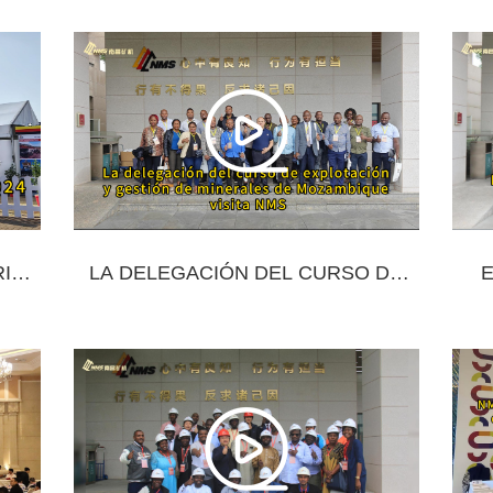
N
EN VISITA A NMS, EN BUSCA DE
IN
NUEVAS OPORTUNIDADES DE
MERCADO EN ÁFRICA
RIOS
LA DELEGACIÓN DEL CURSO DE
E
Y
EXPLOTACIÓN Y GESTIÓN DE
MI
NG
MINERALES DE MOZAMBIQUE
VISITA NMS