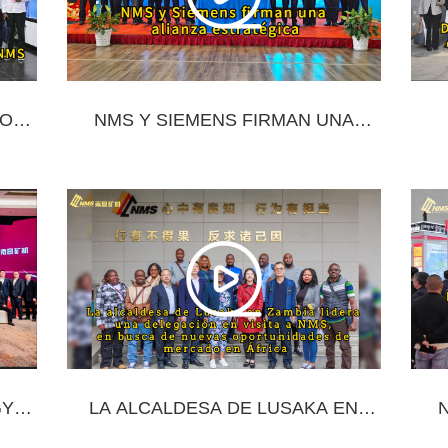
IO
NMS Y SIEMENS FIRMAN UNA
IÓN
ALIANZA ESTRATÉGICA
SE
 LA
S
GY
LA ALCALDESA DE LUSAKA EN
R UN
ZAMBIA LIDERA UNA DELEGACIÓN