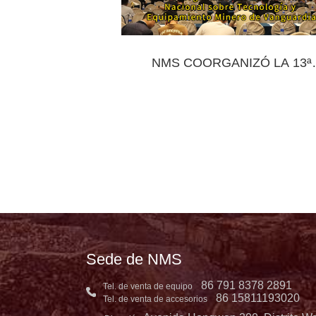
NMS COORGANIZÓ LA 13ª
CONFERENCIA NACIONAL SO
TECNOLOGÍA Y EQUIPAMIEN
MINERO DE VANGUARDIA
Sede de NMS
86 791 8378 2891
Tel. de venta de equipo
86 15811193020
Tel. de venta de accesorios