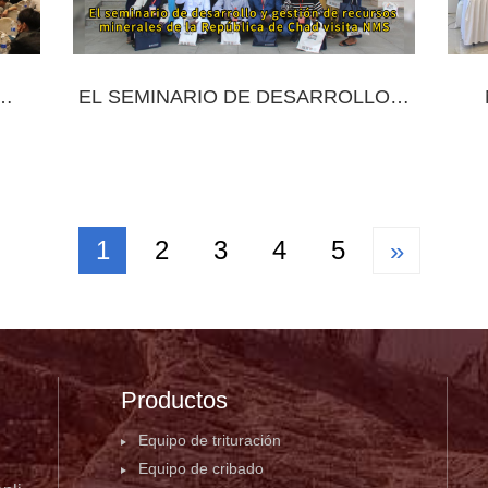
EL SEMINARIO DE DESARROLLO Y
BRE
GESTIÓN DE RECURSOS
C
TO
MINERALES DE LA REPÚBLICA DE
ALT
CHAD VISITA NMS
1
2
3
4
5
»
Productos
Equipo de trituración
Equipo de cribado