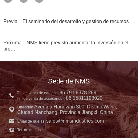
Previa：El seminario del desarrollo y gestión de recursos
…
Próxima：NMS tiene previsto aumentar la inversión en el
pro…
Sede de NMS
86 791 8378 2891
Tel. de venta de equipo
86 15811193020
Tel. de venta de accesorios
Avenida Hongwan 300, Distrito Wanli,
Dirección:
Ciudad Nanchang, Provincia Jiangxi, China
sales@nmsindustries.com
Email de quejas:
Tel. de quejas: