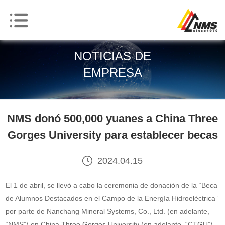
NOTICIAS DE
EMPRESA
NMS donó 500,000 yuanes a China Three
Gorges University para establecer becas
2024.04.15
El 1 de abril, se llevó a cabo la ceremonia de donación de la “Beca
de Alumnos Destacados en el Campo de la Energía Hidroeléctrica”
por parte de Nanchang Mineral Systems, Co., Ltd. (en adelante,
“NMS”) en China Three Gorges University (en adelante, “CTGU”).