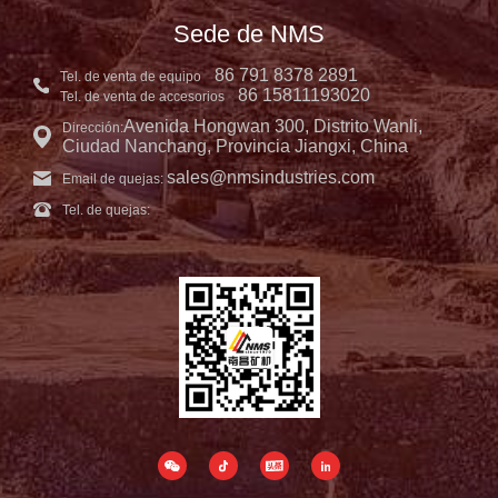
Sede de NMS
86 791 8378 2891
Tel. de venta de equipo
86 15811193020
Tel. de venta de accesorios
Avenida Hongwan 300, Distrito Wanli,
Dirección:
Ciudad Nanchang, Provincia Jiangxi, China
sales@nmsindustries.com
Email de quejas:
Tel. de quejas: