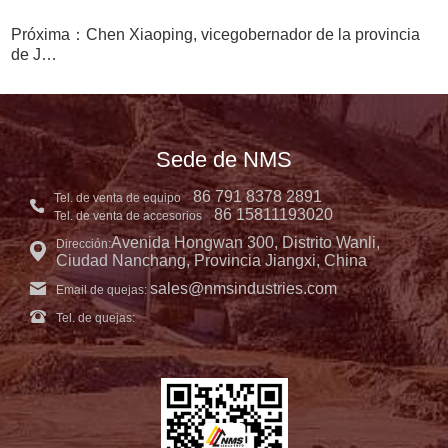
Próxima：Chen Xiaoping, vicegobernador de la provincia
de J…
Sede de NMS
86 791 8378 2891
Tel. de venta de equipo
86 15811193020
Tel. de venta de accesorios
Avenida Hongwan 300, Distrito Wanli,
Dirección:
Ciudad Nanchang, Provincia Jiangxi, China
sales@nmsindustries.com
Email de quejas:
Tel. de quejas: