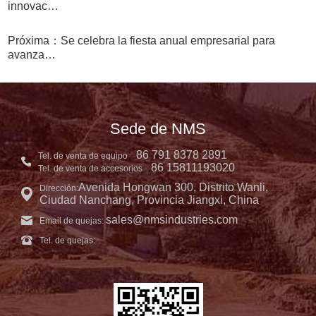
innovac…
Próxima：Se celebra la fiesta anual empresarial para
avanza…
Sede de NMS
86 791 8378 2891
Tel. de venta de equipo
86 15811193020
Tel. de venta de accesorios
Avenida Hongwan 300, Distrito Wanli,
Dirección:
Ciudad Nanchang, Provincia Jiangxi, China
sales@nmsindustries.com
Email de quejas:
Tel. de quejas: