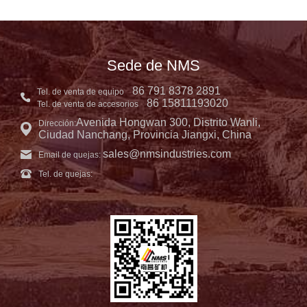
Sede de NMS
86 791 8378 2891
Tel. de venta de equipo
86 15811193020
Tel. de venta de accesorios
Avenida Hongwan 300, Distrito Wanli,
Dirección:
Ciudad Nanchang, Provincia Jiangxi, China
sales@nmsindustries.com
Email de quejas:
Tel. de quejas: