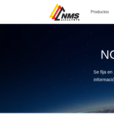
Productos
N
Se fija e
informació