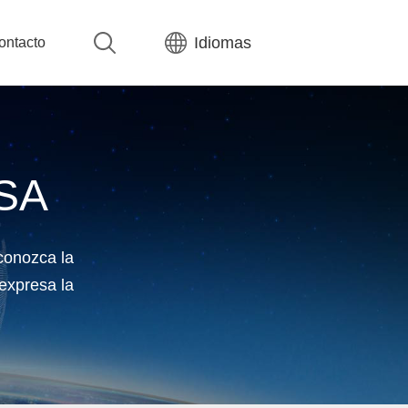
Idiomas
ontacto
SA
conozca la
 expresa la