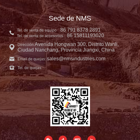
Sede de NMS
86 791 8378 2891
Tel. de venta de equipo
86 15811193020
Tel. de venta de accesorios
Avenida Hongwan 300, Distrito Wanli,
Dirección:
Ciudad Nanchang, Provincia Jiangxi, China
sales@nmsindustries.com
Email de quejas:
Tel. de quejas: