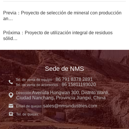
Previa：Proyecto de selección de mineral con producción
an…
Próxima：Proyecto de utilización integral de residuos
sólid…
Sede de NMS
86 791 8378 2891
Tel. de venta de equipo
86 15811193020
Tel. de venta de accesorios
Avenida Hongwan 300, Distrito Wanli,
Dirección:
Ciudad Nanchang, Provincia Jiangxi, China
sales@nmsindustries.com
Email de quejas:
Tel. de quejas: